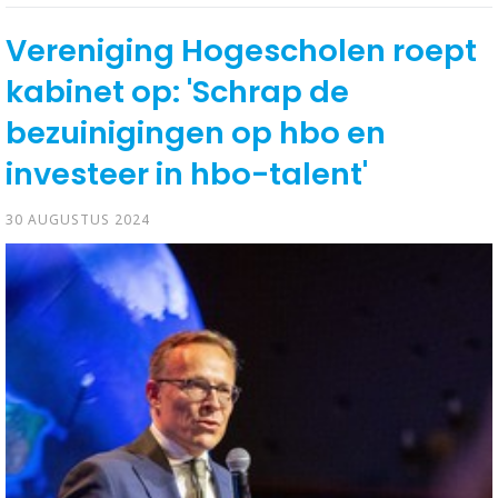
Vereniging Hogescholen roept
kabinet op: 'Schrap de
bezuinigingen op hbo en
investeer in hbo-talent'
30 AUGUSTUS 2024