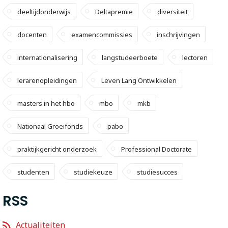
deeltijdonderwijs
Deltapremie
diversiteit
docenten
examencommissies
inschrijvingen
internationalisering
langstudeerboete
lectoren
lerarenopleidingen
Leven Lang Ontwikkelen
masters in het hbo
mbo
mkb
Nationaal Groeifonds
pabo
praktijkgericht onderzoek
Professional Doctorate
studenten
studiekeuze
studiesucces
RSS
Actualiteiten