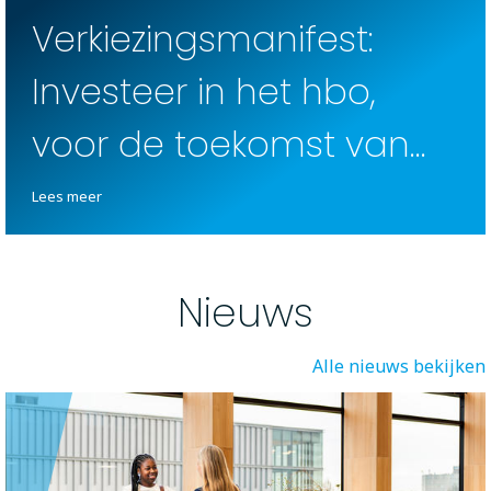
Verkiezingsmanifest:
Investeer in het hbo,
voor de toekomst van
Nederland
Lees meer
Nieuws
Alle nieuws bekijken