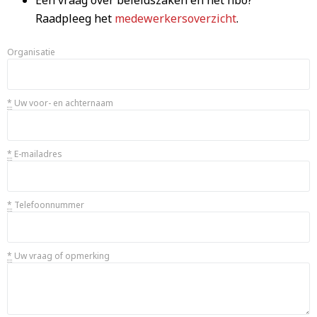
Een vraag over beleidszaken en het hbo?
Raadpleeg het
medewerkersoverzicht
.
Organisatie
*
Uw voor- en achternaam
*
E-mailadres
*
Telefoonnummer
*
Uw vraag of opmerking