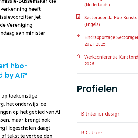
ommissie-Bussemaker, die
(Nederlands)
 verkenning heeft
sievoorzitter Jet
Sectoragenda Hbo Kunston
(Engels)
de Vereniging
andaag aan minister
Eindrapportage Sectorage
2021-2025
Werkconferentie Kunstond
2026
ert hbo-
 by AI?’
Profielen
I) op toekomstige
g, het onderwijs, de
lingen op het gebied van AI
B Interior design
nsen, maar brengt ook
ing Hogescholen daagt
B Cabaret
 of tekst te verbeelden