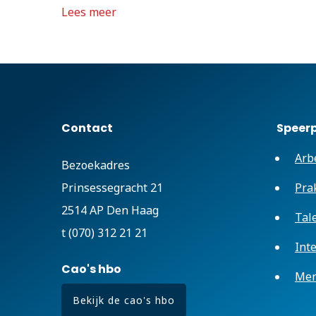
Lees meer
Contact
Speer
Arb
Bezoekadres
Prinsessegracht 21
Pra
2514 AP Den Haag
Tal
t (070) 312 21 21
Int
Cao's hbo
Men
Bekijk de cao's hbo