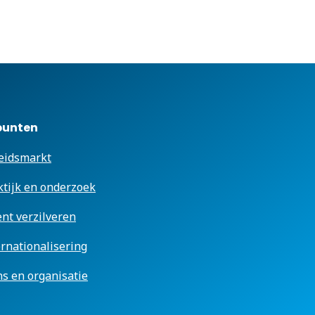
punten
eidsmarkt
ktijk en onderzoek
ent verzilveren
ernationalisering
s en organisatie