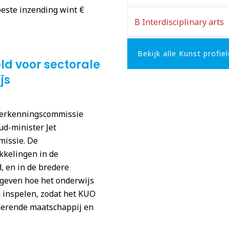
beste inzending wint €
B Interdisciplinary arts
Bekijk alle Kunst profie
d voor sectorale
js
verkenningscommissie
ud-minister Jet
missie. De
kkelingen in de
, en in de bredere
 geven hoe het onderwijs
 inspelen, zodat het KUO
derende maatschappij en