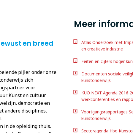
Meer informa
bewust en breed
Atlas Onderzoek met Impa
en creatieve industrie
Feiten en cijfers hoger ku
oeiende pijler onder onze
Documenten sociale veiligh
tonderwijs zich
kunstonderwijs
ingspartner voor
KUO NEXT Agenda 2016-20
uur. Kunst en cultuur
werkconferenties en rapp
welzijn, democratie en
t andere disciplines,
Voortgangsrapportages Se
.
kunstonderwijs
in de opleiding thuis.
Sectoragenda Hbo Kunston