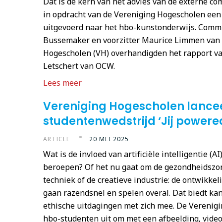
Dat is de kern van het advies van de externe c
in opdracht van de Vereniging Hogescholen een
uitgevoerd naar het hbo-kunstonderwijs. Commis
Bussemaker en voorzitter Maurice Limmen van 
Hogescholen (VH) overhandigden het rapport v
Letschert van OCW.
Lees meer
Vereniging Hogescholen lance
studentenwedstrijd ‘Jij powered
ARTICLE
20 MEI 2025
Wat is de invloed van artificiële intelligentie (A
beroepen? Of het nu gaat om de gezondheidszor
techniek of de creatieve industrie: de ontwikke
gaan razendsnel en spelen overal. Dat biedt ka
ethische uitdagingen met zich mee. De Verenig
hbo-studenten uit om met een afbeelding, video