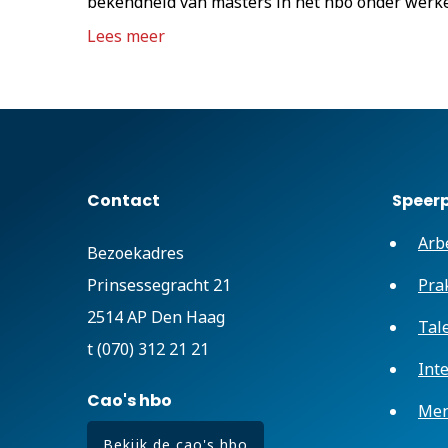
bekendheid van masters in het hbo onder werke
Lees meer
Contact
Speer
Arb
Bezoekadres
Prinsessegracht 21
Pra
2514 AP Den Haag
Tal
t (070) 312 21 21
Int
Cao's hbo
Men
Bekijk de cao's hbo