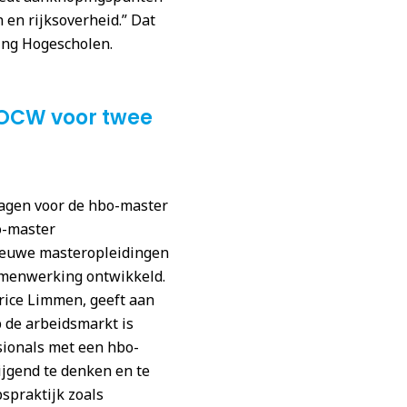
en rijksoverheid.” Dat
ing Hogescholen.
 OCW voor twee
ragen voor de hbo-master
o-master
ieuwe masteropleidingen
amenwerking ontwikkeld.
rice Limmen, geeft aan
p de arbeidsmarkt is
sionals met een hbo-
ijgend te denken en te
spraktijk zoals