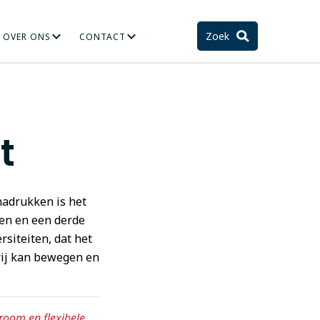
Zoek
OVER ONS
CONTACT
TIE
STELSEL EN TOEKOMST
t
nadrukken is het
en en een derde
rsiteiten, dat het
vrij kan bewegen en
room en flexibele