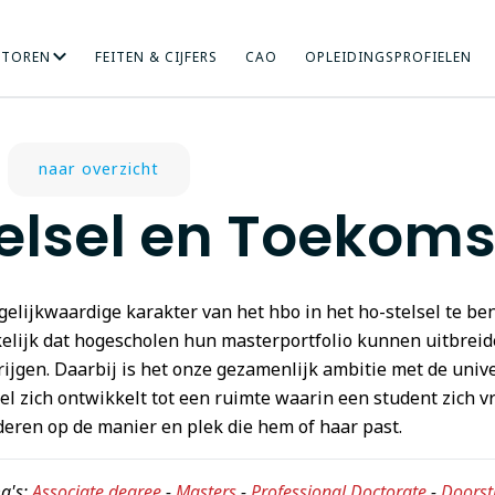
CTOREN
FEITEN & CIJFERS
CAO
OPLEIDINGSPROFIELEN
RICHT ONDERZOEK
NDHEIDSZORG
HOGERE SOCIALE STUDIES
INTERNATIONALISERING
KUNST
MENS EN ORGANISA
ONDERWIJS
naar overzicht
elsel en Toekoms
gelijkwaardige karakter van het hbo in het ho-stelsel te be
elijk dat hogescholen hun masterportfolio kunnen uitbreid
rijgen. Daarbij is het onze gezamenlijk ambitie met de unive
el zich ontwikkelt tot een ruimte waarin een student zich 
deren op de manier en plek die hem of haar past.
a's:
Associate degree
-
Masters
-
Professional Doctorate
-
Doorst