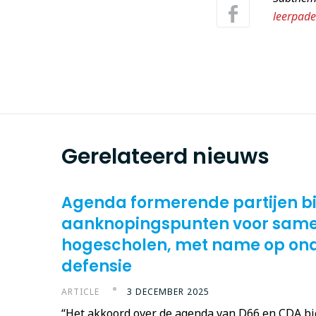
leerpad
Gerelateerd nieuws
Agenda formerende partijen b
aanknopingspunten voor sam
hogescholen, met name op ond
defensie
ARTICLE
3 DECEMBER 2025
“Het akkoord over de agenda van D66 en CDA b