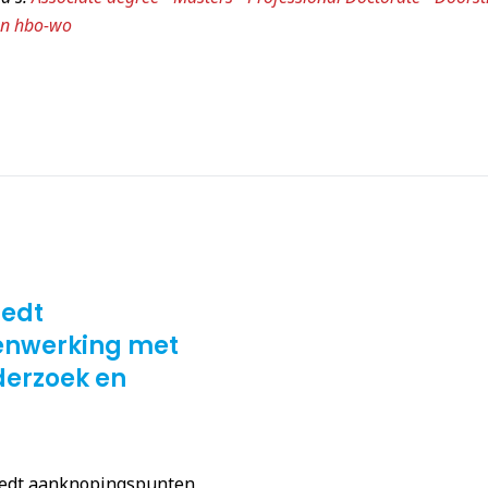
en hbo-wo
iedt
enwerking met
erzoek en
iedt aanknopingspunten