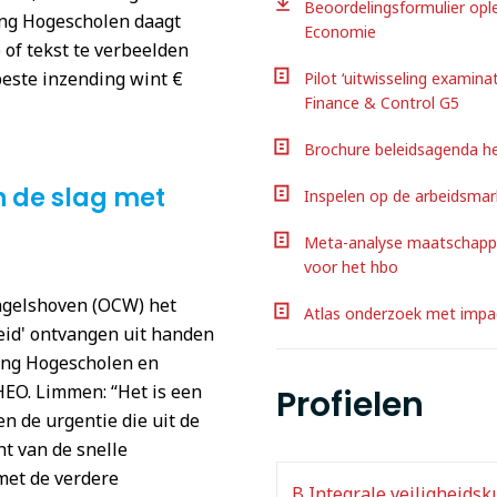
Beoordelingsformulier ople
ing Hogescholen daagt
Economie
 of tekst te verbeelden
beste inzending wint €
Pilot ‘uitwisseling examina
Finance & Control G5
Brochure beleidsagenda h
 de slag met
Inspelen op de arbeidsmar
Meta-analyse maatschappe
voor het hbo
Engelshoven (OCW) het
Atlas onderzoek met impa
eid' ontvangen uit handen
ing Hogescholen en
HEO. Limmen: “Het is een
Profielen
n de urgentie die uit de
ht van de snelle
met de verdere
B Integrale veiligheids