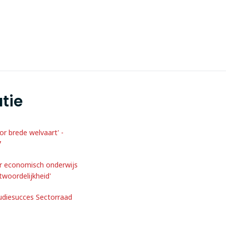
tie
r brede welvaart' -
7
er economisch onderwijs
twoordelijkheid'
diesucces Sectorraad