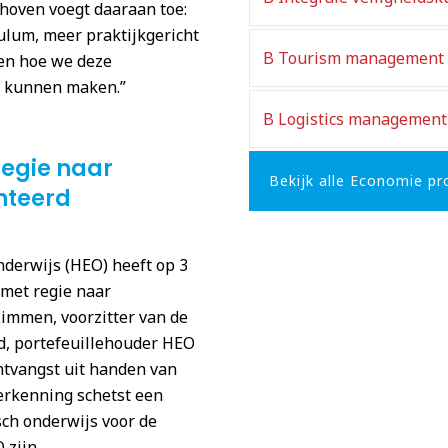
hoven voegt daaraan toe:
ulum, meer praktijkgericht
B Tourism management
ien hoe we deze
er kunnen maken.”
B Logistics management
regie naar
Bekijk alle Economie pr
nteerd
erwijs (HEO) heeft op 3
met regie naar
immen, voorzitter van de
d, portefeuillehouder HEO
ntvangst uit handen van
erkenning schetst een
sch onderwijs voor de
 zijn