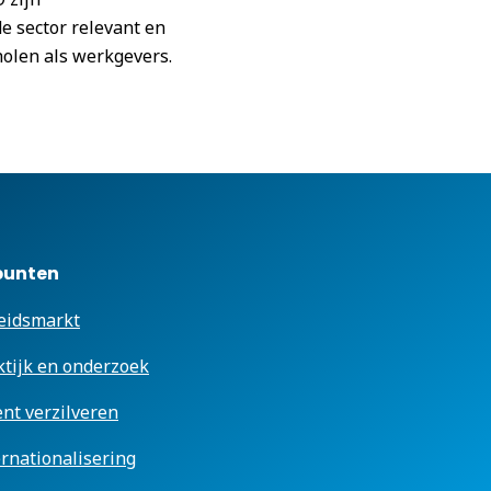
e sector relevant en
holen als werkgevers.
punten
eidsmarkt
ktijk en onderzoek
ent verzilveren
ernationalisering