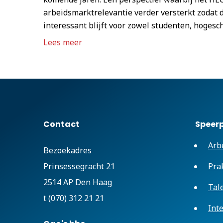
arbeidsmarktrelevantie verder versterkt zodat d
interessant blijft voor zowel studenten, hogesc
Lees meer
Contact
Speer
Arb
Bezoekadres
Prinsessegracht 21
Pra
2514 AP Den Haag
Tal
t (070) 312 21 21
Int