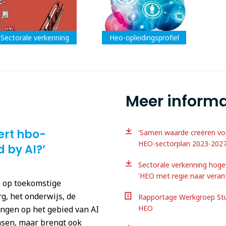
Sectorale verkenning
Heo-opleidingsprofiel
Meer informa
ert hbo-
'Samen waarde creëren voo
HEO-sectorplan 2023-202
 by AI?’
Sectorale verkenning hog
'HEO met regie naar veran
I) op toekomstige
g, het onderwijs, de
Rapportage Werkgroep Stu
HEO
lingen op het gebied van AI
nsen, maar brengt ook