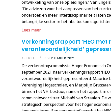
ontwikkeling van onze opleidingen.” Van Engels
“De adviezen voor het aanpassen van het curric
onderzoek en meer interdisciplinariteit laten z
belangrijke sector in het hbo toekomstgericht
Lees meer
Verkenningsrapport ‘HEO met 
verantwoordelijkheid’ geprese
ARTICLE
8 SEPTEMBER 2021
De verkenningscommissie Hoger Economisch Ond
september 2021 haar verkenningsrapport ‘HEO 
verantwoordelijkheid’ gepresenteerd. Maurice L
Vereniging Hogescholen, en Marjolijn Brussaar
binnen het VH-bestuur, namen het rapport in o
commissievoorzitter Michaël van Straalen. De v
strategisch perspectief voor het hoger economi
komende jaren. Een perspectief waarbij het HEO