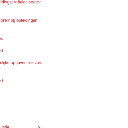
idingsprofielen sector
toren’ bij opleidingen
eo
kt
lijke opgaven relevant
ct
kunde