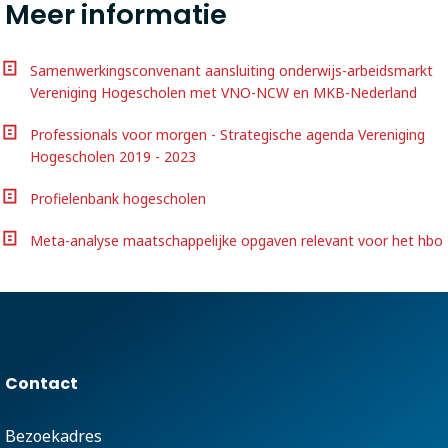
Meer informatie
Samenwerkingsconvenant aansluiting onderwijs-arbeidsmarkt
Vereniging Hogescholen met VNO-NCW en MKB-Nederland
Professionals voor morgen - Strategische agenda Vereniging
Hogescholen 2019 - 2023
Profielenbank hogescholen
Meta-analyse maatschappelijke opgaven relevant voor het hbo
Contact
Bezoekadres