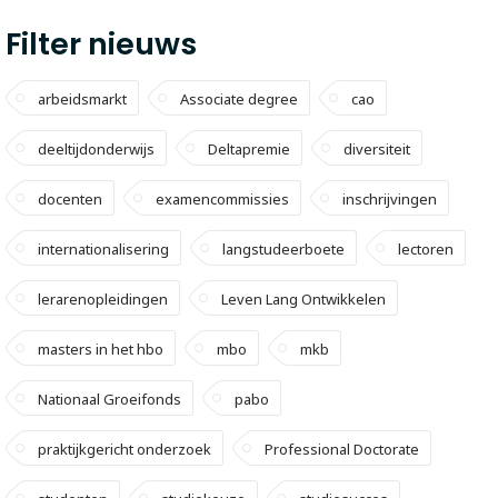
Filter nieuws
arbeidsmarkt
Associate degree
cao
deeltijdonderwijs
Deltapremie
diversiteit
docenten
examencommissies
inschrijvingen
internationalisering
langstudeerboete
lectoren
lerarenopleidingen
Leven Lang Ontwikkelen
masters in het hbo
mbo
mkb
Nationaal Groeifonds
pabo
praktijkgericht onderzoek
Professional Doctorate