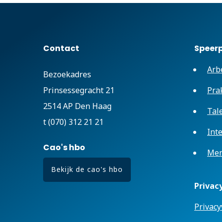
Contact
Speer
Arb
Bezoekadres
Prinsessegracht 21
Pra
2514 AP Den Haag
Tal
t (070) 312 21 21
Int
Cao's hbo
Men
Bekijk de cao's hbo
Privac
Privacy