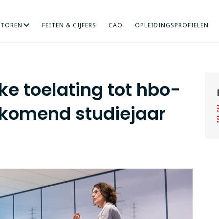
CTOREN
FEITEN & CIJFERS
CAO
OPLEIDINGSPROFIELEN
RICHT ONDERZOEK
NDHEIDSZORG
HOGERE SOCIALE STUDIES
INTERNATIONALISERING
KUNST
MENS EN ORGANISA
ONDERWIJS
ke toelating tot hbo-
 komend studiejaar