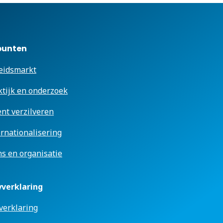
punten
eidsmarkt
ktijk en onderzoek
ent verzilveren
ernationalisering
s en organisatie
yverklaring
verklaring