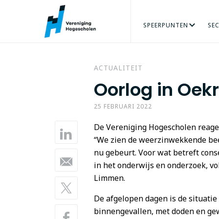
SPEERPUNTEN
SE
ARBEIDSMARKT
AGRO & FOOD
ORGANISATIE
ADRES
PERS
ONZE MENSEN
VRAAG
BÈTATECHNIEK
TALENT VERZILVEREN
VACATURES
ECONOMIE
PRAKTIJKGE
GEZO
ACTUALITEIT
Oorlog in Oek
25 FEBRUARI 2022
De Vereniging Hogescholen reagee
“We zien de weerzinwekkende beel
nu gebeurt. Voor wat betreft con
in het onderwijs en onderzoek, vo
Limmen.
De afgelopen dagen is de situatie
binnengevallen, met doden en gewo