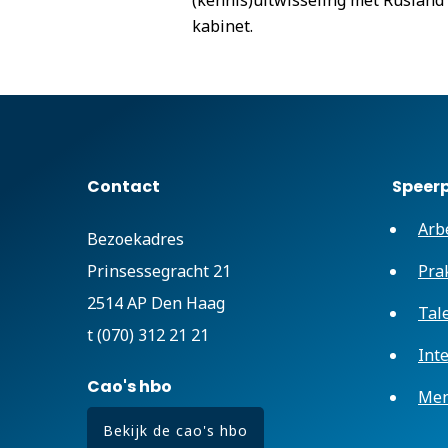
(kennis)uitwisseling met Rusland
kabinet.
Contact
Speer
Arb
Bezoekadres
Prinsessegracht 21
Pra
2514 AP Den Haag
Tal
t (070) 312 21 21
Int
Cao's hbo
Men
Bekijk de cao's hbo