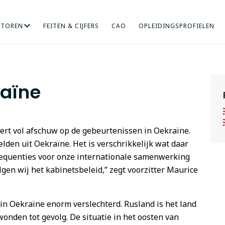
CTOREN
FEITEN & CIJFERS
CAO
OPLEIDINGSPROFIELEN
RICHT ONDERZOEK
NDHEIDSZORG
HOGERE SOCIALE STUDIES
INTERNATIONALISERING
KUNST
MENS EN ORGANISA
ONDERWIJS
raïne
rt vol afschuw op de gebeurtenissen in Oekraïne.
den uit Oekraïne. Het is verschrikkelijk wat daar
sequenties voor onze internationale samenwerking
lgen wij het kabinetsbeleid,” zegt voorzitter Maurice
 in Oekraïne enorm verslechterd. Rusland is het land
nden tot gevolg. De situatie in het oosten van