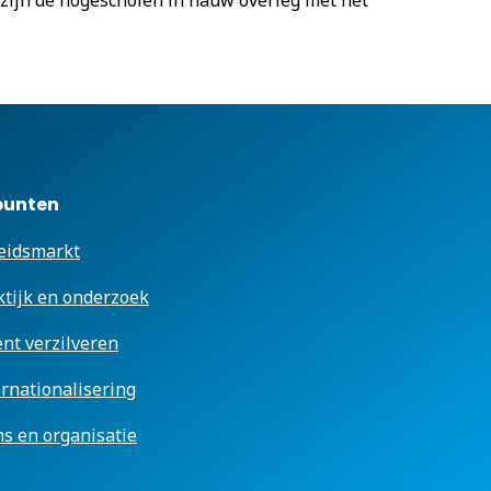
 zijn de hogescholen in nauw overleg met het
punten
eidsmarkt
ktijk en onderzoek
ent verzilveren
ernationalisering
s en organisatie