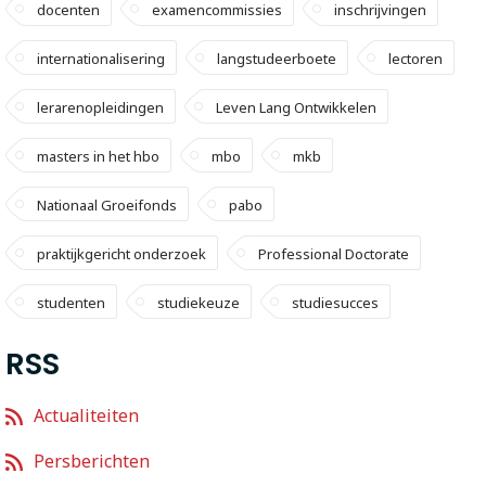
docenten
examencommissies
inschrijvingen
internationalisering
langstudeerboete
lectoren
lerarenopleidingen
Leven Lang Ontwikkelen
masters in het hbo
mbo
mkb
Nationaal Groeifonds
pabo
praktijkgericht onderzoek
Professional Doctorate
studenten
studiekeuze
studiesucces
RSS
Actualiteiten
Persberichten