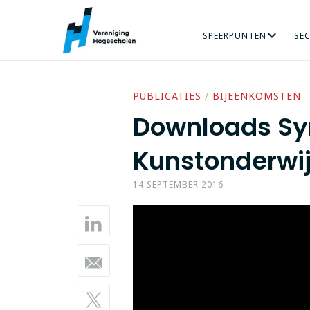
SPEERPUNTEN
SE
ARBEIDSMARKT
AGRO & FOOD
ORGANISATIE
ADRES
PERS
ONZE MENSEN
VRAAG
BÈTATECHNIEK
TALENT VERZILVEREN
VACATURES
ECONOMIE
PRAKTIJKGE
GEZO
PUBLICATIES
/
BIJEENKOMSTEN
Downloads S
Kunstonderwij
14 SEPTEMBER 2016