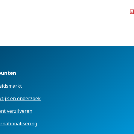
punten
eidsmarkt
ktijk en onderzoek
ent verzilveren
ernationalisering