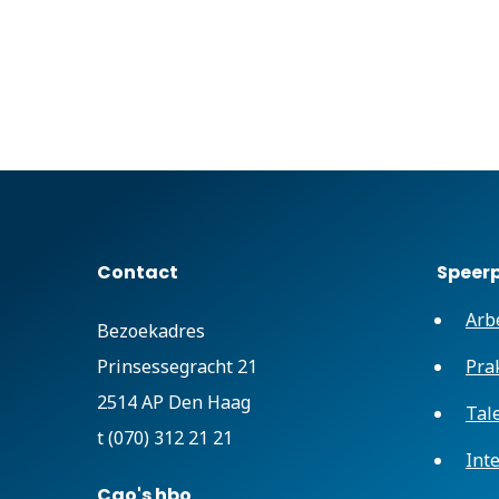
Contact
Speer
Arb
Bezoekadres
Prinsessegracht 21
Pra
2514 AP Den Haag
Tal
t (070) 312 21 21
Int
Cao's hbo