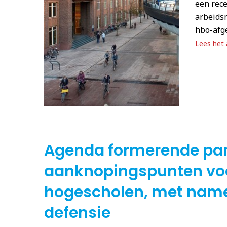
een rec
arbeids
hbo-afg
Lees het a
Agenda formerende part
aanknopingspunten vo
hogescholen, met name
defensie