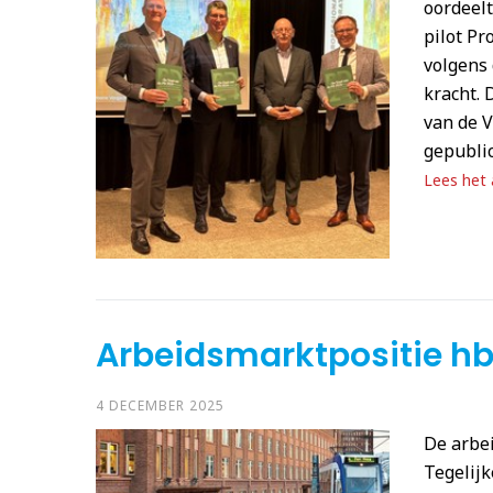
oordeelt
pilot Pr
volgens 
kracht. 
van de V
gepublic
Lees het a
Arbeidsmarktpositie hbo
4 DECEMBER 2025
De arbei
Tegelijk