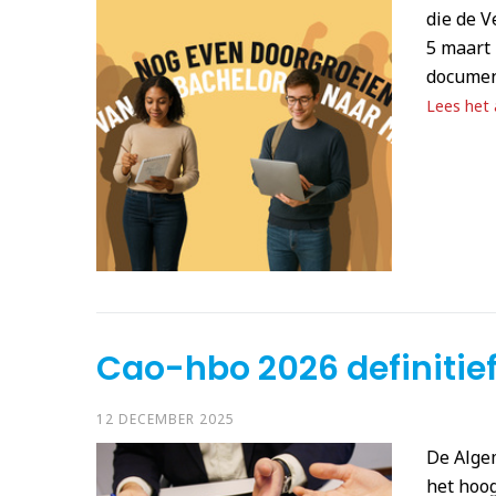
die de 
5 maart 
document
Lees het a
Cao-hbo 2026 definitie
12 DECEMBER 2025
De Alge
het hoog