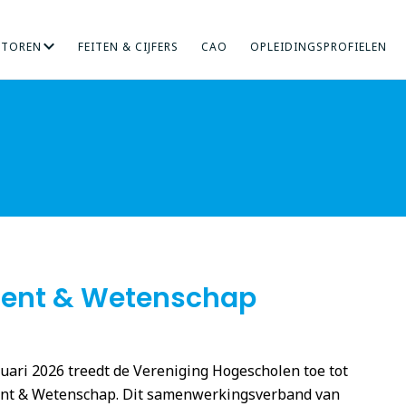
CTOREN
FEITEN & CIJFERS
CAO
OPLEIDINGSPROFIELEN
RICHT ONDERZOEK
NDHEIDSZORG
HOGERE SOCIALE STUDIES
INTERNATIONALISERING
KUNST
MENS EN ORGANISA
ONDERWIJS
ement & Wetenschap
uari 2026 treedt de Vereniging Hogescholen toe tot
nt & Wetenschap. Dit samenwerkingsverband van