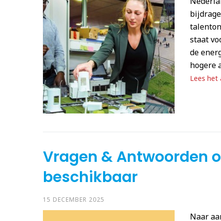
Nederla
bijdrage
talenton
staat vo
de energ
hogere a
Lees het a
Vragen & Antwoorden ov
beschikbaar
15 DECEMBER 2025
Naar aa