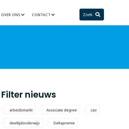
Zoek
OVER ONS
CONTACT
TIE
STELSEL EN TOEKOMST
Filter nieuws
arbeidsmarkt
Associate degree
cao
deeltijdonderwijs
Deltapremie