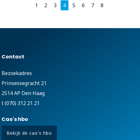
1
2
3
4
5
6
7
8
Contact
Bezoekadres
Prinsessegracht 21
2514 AP Den Haag
t (070) 312 21 21
Cao's hbo
Bekijk de cao's hbo