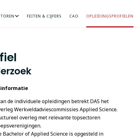
CTOREN
FEITEN & CIJFERS
CAO
OPLEIDINGSPROFIELEN
RICHT ONDERZOEK
NDHEIDSZORG
HOGERE SOCIALE STUDIES
INTERNATIONALISERING
KUNST
MENS EN ORGANISA
ONDERWIJS
iel
derzoek
 informatie
n de individuele opleidingen betrekt DAS het
overleg Werkveldadviescommissies Applied Science.
uctureel overleg met relevante topsectoren
oepsverenigingen.
e Bachelor of Applied Science is opgesteld in