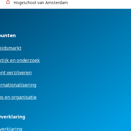
Hogeschool van Amsterdam
punten
eidsmarkt
ktijk en onderzoek
ent verzilveren
ernationalisering
s en organisatie
yverklaring
verklaring