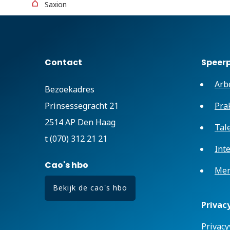
Saxion
Contact
Speer
Arb
Bezoekadres
Prinsessegracht 21
Pra
2514 AP Den Haag
Tal
t (070) 312 21 21
Int
Cao's hbo
Men
Bekijk de cao's hbo
Privac
Privacy