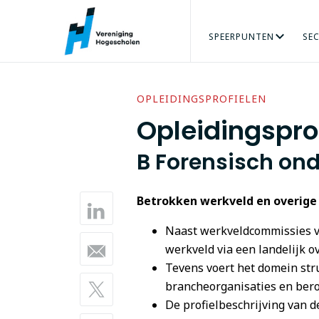
SPEERPUNTEN
SE
ARBEIDSMARKT
AGRO & FOOD
ORGANISATIE
ADRES
PERS
ONZE MENSEN
VRAAG
BÈTATECHNIEK
TALENT VERZILVEREN
VACATURES
ECONOMIE
PRAKTIJKGE
GEZO
OPLEIDINGSPROFIELEN
Opleidingsprof
B Forensisch on
Betrokken werkveld en overige
Naast werkveldcommissies va
werkveld via een landelijk 
Tevens voert het domein str
brancheorganisaties en ber
De profielbeschrijving van d