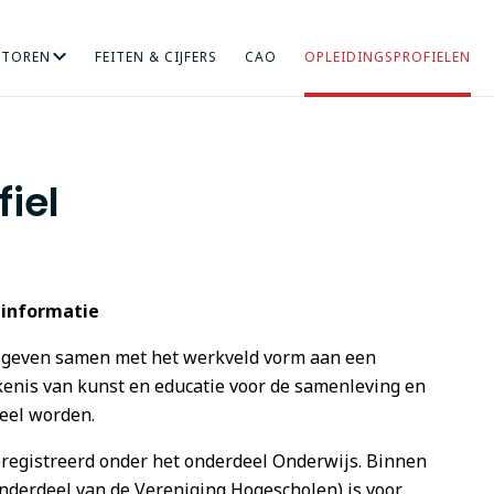
CTOREN
FEITEN & CIJFERS
CAO
OPLEIDINGSPROFIELEN
RICHT ONDERZOEK
NDHEIDSZORG
HOGERE SOCIALE STUDIES
INTERNATIONALISERING
KUNST
MENS EN ORGANISA
ONDERWIJS
iel
 informatie
 geven samen met het werkveld vorm aan een
kenis van kunst en educatie voor de samenleving en
ueel worden.
eregistreerd onder het onderdeel Onderwijs. Binnen
derdeel van de Vereniging Hogescholen) is voor