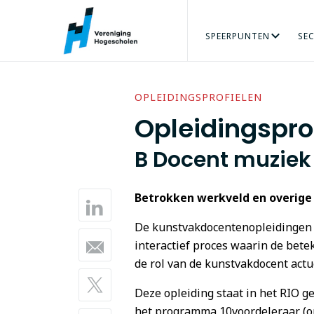
SPEERPUNTEN
SE
ARBEIDSMARKT
AGRO & FOOD
ORGANISATIE
ADRES
PERS
ONZE MENSEN
VRAAG
BÈTATECHNIEK
TALENT VERZILVEREN
VACATURES
ECONOMIE
PRAKTIJKGE
GEZO
OPLEIDINGSPROFIELEN
Opleidingsprof
B Docent muziek
Betrokken werkveld en overige
De kunstvakdocentenopleidingen
interactief proces waarin de bete
de rol van de kunstvakdocent act
Deze opleiding staat in het RIO g
het programma 10voordeleraar (on