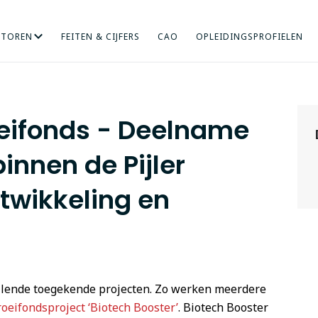
CTOREN
FEITEN & CIJFERS
CAO
OPLEIDINGSPROFIELEN
RICHT ONDERZOEK
NDHEIDSZORG
HOGERE SOCIALE STUDIES
INTERNATIONALISERING
KUNST
MENS EN ORGANISA
ONDERWIJS
eifonds - Deelname
innen de Pijler
twikkeling en
hillende toegekende projecten. Zo werken meerdere
oeifondsproject ‘Biotech Booster’
. Biotech Booster