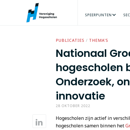
SPEERPUNTEN
SE
ARBEIDSMARKT
AGRO & FOOD
ORGANISATIE
ADRES
PERS
ONZE MENSEN
VRAAG
BÈTATECHNIEK
TALENT VERZILVEREN
VACATURES
ECONOMIE
PRAKTIJKGE
GEZO
PUBLICATIES
/
THEMA'S
Nationaal Gro
hogescholen b
Onderzoek, on
innovatie
28 OKTOBER 2022
Hogescholen zijn actief in versc
hogescholen samen binnen het
Gr