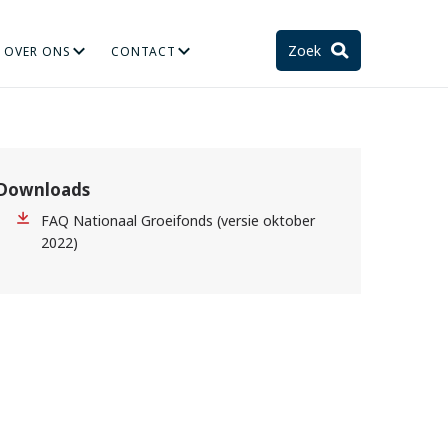
Zoek
OVER ONS
CONTACT
TIE
STELSEL EN TOEKOMST
Downloads
FAQ Nationaal Groeifonds (versie oktober
2022)