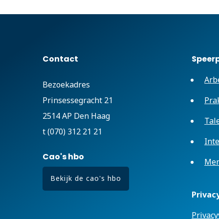
Contact
Speer
Arb
Bezoekadres
Prinsessegracht 21
Pra
2514 AP Den Haag
Tal
t (070) 312 21 21
Int
Cao's hbo
Men
Bekijk de cao's hbo
Privac
Privacy