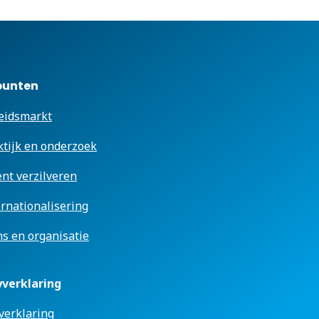
punten
eidsmarkt
ktijk en onderzoek
ent verzilveren
ernationalisering
s en organisatie
yverklaring
verklaring