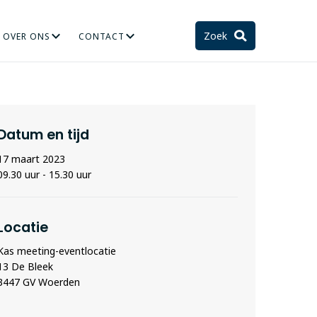
Zoek
OVER ONS
CONTACT
TIE
STELSEL EN TOEKOMST
Datum en tijd
17 maart 2023
09.30 uur - 15.30 uur
Locatie
Kas meeting-eventlocatie
13 De Bleek
3447 GV Woerden