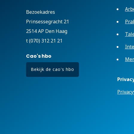
Arb
Bezoekadres
Prinsessegracht 21
Pra
2514 AP Den Haag
Tal
t (070) 312 21 21
Int
Cao's hbo
Men
Bekijk de cao's hbo
Privac
Privacy