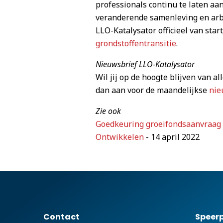
professionals continu te laten aa
veranderende samenleving en arbe
LLO-Katalysator officieel van sta
grondstoffentransitie
.
Nieuwsbrief LLO-Katalysator
Wil jij op de hoogte blijven van a
dan aan voor de maandelijkse
nie
Zie ook
Goedkeuring groeifondsaanvraag L
Ontwikkelen
- 14 april 2022
Contact
Speer