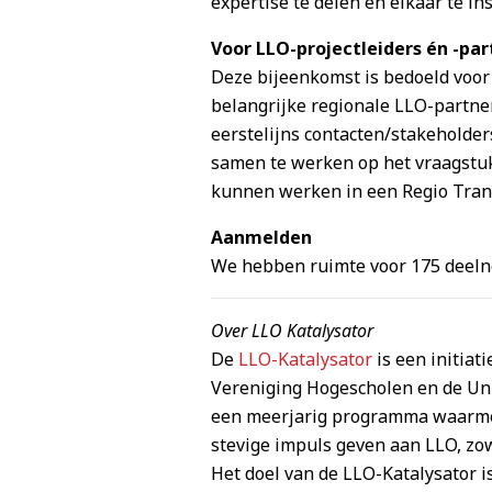
expertise te delen en elkaar te in
Voor LLO-projectleiders én -par
Deze bijeenkomst is bedoeld voor
belangrijke regionale LLO-partne
eerstelijns contacten/stakeholder
samen te werken op het vraagstuk
kunnen werken in een Regio Trans
Aanmelden
We hebben ruimte voor 175 deel
Over LLO Katalysator
De
LLO-Katalysator
is een initiat
Vereniging Hogescholen en de Uni
een meerjarig programma waarme
stevige impuls geven aan LLO, zowe
Het doel van de LLO-Katalysator i