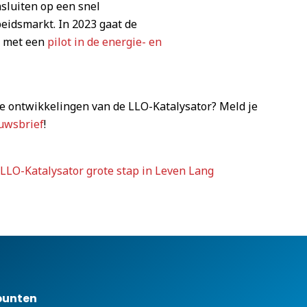
nsluiten op een snel
idsmarkt. In 2023 gaat de
rt met een
pilot in de energie- en
lle ontwikkelingen van de LLO-Katalysator? Meld je
uwsbrief
!
LO-Katalysator grote stap in Leven Lang
punten