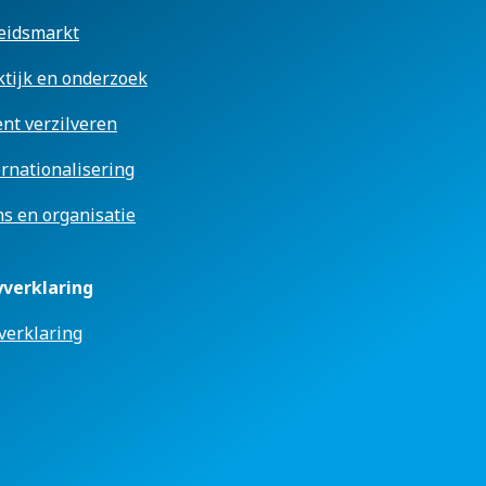
eidsmarkt
ktijk en onderzoek
ent verzilveren
ernationalisering
s en organisatie
yverklaring
verklaring