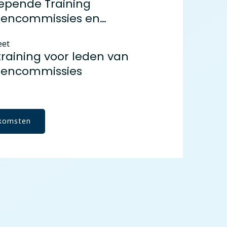
epende Training
encommissies en
derend onderwijs
eet
training voor leden van
encommissies
nkomsten