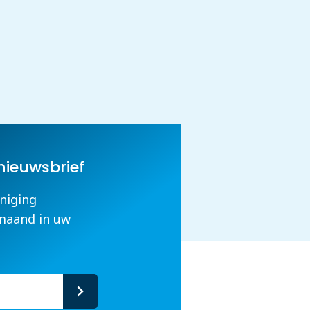
nieuwsbrief
niging
maand in uw