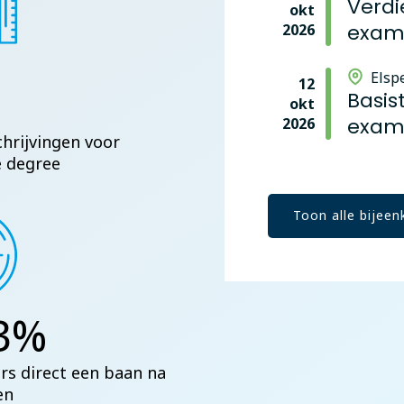
Verdi
okt
exam
2026
veran
Elsp
12
Basis
okt
exam
2026
chrijvingen voor
e degree
Toon alle bijee
3%
rs direct een baan na
en