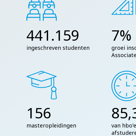
441.159
7%
ingeschreven studenten
groei ins
Associat
156
85,
masteropleidingen
van hbo'e
afstuder