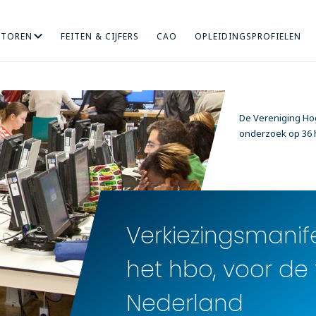
CTOREN
FEITEN & CIJFERS
CAO
OPLEIDINGSPROFIELEN
RICHT ONDERZOEK
NDHEIDSZORG
HOGERE SOCIALE STUDIES
INTERNATIONALISERING
KUNST
MENS EN ORGANISA
ONDERWIJS
De Vereniging Hog
onderzoek op 36
Verkiezingsmanife
het hbo, voor de
Nederland