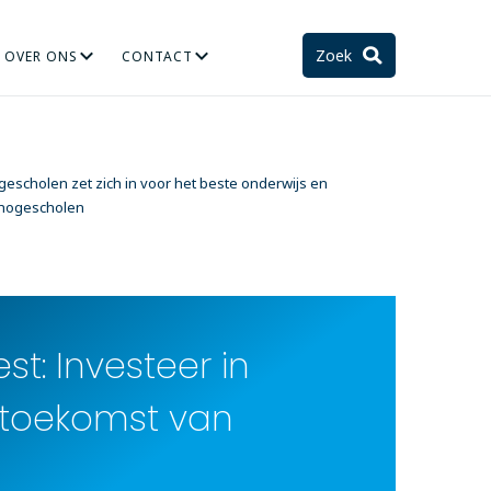
Zoek
OVER ONS
CONTACT
TIE
STELSEL EN TOEKOMST
escholen zet zich in voor het beste onderwijs en
 hogescholen
st: Investeer in
 toekomst van