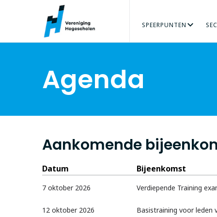
SPEERPUNTEN
SE
ARBEIDSMARKT
AGRO & FOOD
ORGANISATIE
ADRES
PERS
ONZE MENSEN
VRAAG
BÈTATECHNIEK
TALENT VERZILVEREN
VACATURES
ECONOMIE
PRAKTIJKGE
GEZO
Agenda
Aankomende bijeenko
Datum
Bijeenkomst
7 oktober 2026
Verdiepende Training ex
12 oktober 2026
Basistraining voor lede