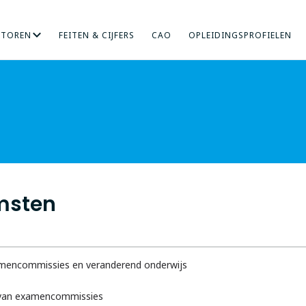
CTOREN
FEITEN & CIJFERS
CAO
OPLEIDINGSPROFIELEN
RICHT ONDERZOEK
NDHEIDSZORG
HOGERE SOCIALE STUDIES
INTERNATIONALISERING
KUNST
MENS EN ORGANISA
ONDERWIJS
msten
amencommissies en veranderend onderwijs
n van examencommissies