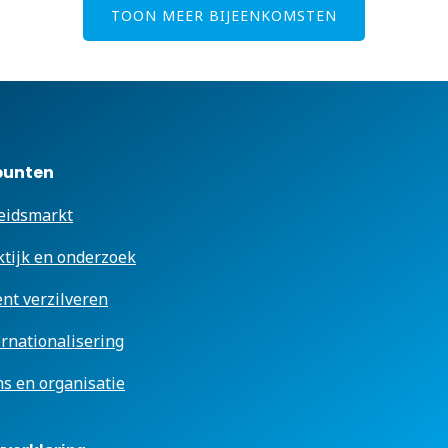
TOON MEER BIJEENKOMSTEN
punten
eidsmarkt
ktijk en onderzoek
ent verzilveren
ernationalisering
s en organisatie