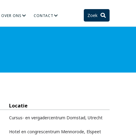
Zoek
OVER ONS
CONTACT
TIE
STELSEL EN TOEKOMST
Locatie
Cursus- en vergadercentrum Domstad, Utrecht
Hotel en congrescentrum Mennorode, Elspeet