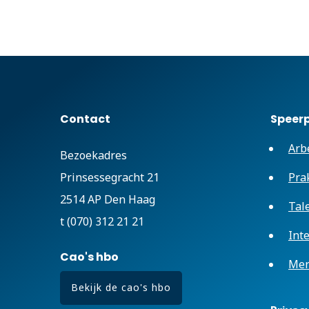
Contact
Speer
Arb
Bezoekadres
Prinsessegracht 21
Pra
2514 AP Den Haag
Tal
t (070) 312 21 21
Int
Cao's hbo
Men
Bekijk de cao's hbo