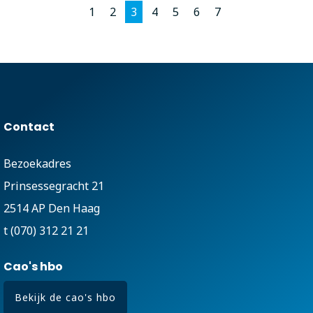
1
2
3
4
5
6
7
Contact
Bezoekadres
Prinsessegracht 21
2514 AP Den Haag
t (070) 312 21 21
Cao's hbo
Bekijk de cao's hbo