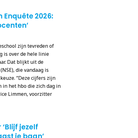
n Enquête 2026:
ocenten’
school zijn tevreden of
 is over de hele linie
r. Dat blijkt uit de
(NSE), die vandaag is
euze. “Deze cijfers zijn
in het hbo die zich dag in
rice Limmen, voorzitter
Blijf jezelf
ast je baan’