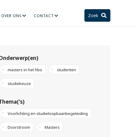
Zoek
OVER ONS
CONTACT
TIE
STELSEL EN TOEKOMST
Onderwerp(en)
masters in het hbo
studenten
studiekeuze
Thema('s)
Voorlichting en studieloopbaanbegeleiding
Doorstroom
Masters