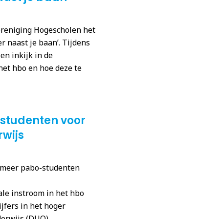
reniging Hogescholen het
r naast je baan’. Tijdens
en inkijk in de
het hbo en hoe deze te
-studenten voor
rwijs
el meer pabo-studenten
le instroom in het hbo
cijfers in het hoger
erwijs (DUO).