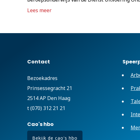
Lees meer
Contact
Speer
Arb
Bezoekadres
Prinsessegracht 21
Pra
2514 AP Den Haag
Tal
t (070) 312 21 21
Int
Cao's hbo
Men
Bekijk de cao's hbo