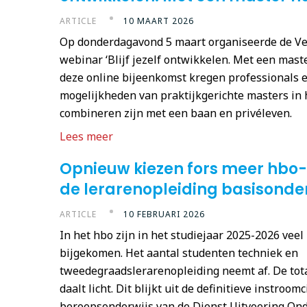
ARTICLE
10 MAART 2026
Op donderdagavond 5 maart organiseerde de Ve
webinar ‘Blijf jezelf ontwikkelen. Met een maste
deze online bijeenkomst kregen professionals e
mogelijkheden van praktijkgerichte masters in 
combineren zijn met een baan en privéleven.
Lees meer
Opnieuw kiezen fors meer hbo
de lerarenopleiding basisonde
ARTICLE
10 FEBRUARI 2026
In het hbo zijn in het studiejaar 2025-2026 ve
bijgekomen. Het aantal studenten techniek en
tweedegraadslerarenopleiding neemt af. De tota
daalt licht. Dit blijkt uit de definitieve instroom
beroepsonderwijs van de Dienst Uitvoering Ond