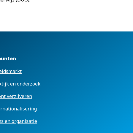
punten
eidsmarkt
ktijk en onderzoek
ent verzilveren
ernationalisering
s en organisatie