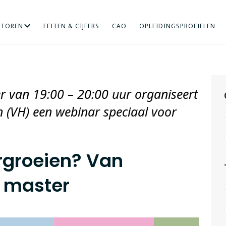
CTOREN
FEITEN & CIJFERS
CAO
OPLEIDINGSPROFIELEN
RICHT ONDERZOEK
NDHEIDSZORG
HOGERE SOCIALE STUDIES
INTERNATIONALISERING
KUNST
MENS EN ORGANISA
ONDERWIJS
 van 19:00 – 20:00 uur organiseert
 (VH) een webinar speciaal voor
rgroeien? Van
r master