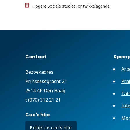
Hogere Sociale studies: ontwikkelagenda
Contact
Speer
Arb
Bezoekadres
Prinsessegracht 21
Pra
2514 AP Den Haag
Tal
t (070) 312 21 21
Int
Cao's hbo
Men
Bekijk de cao's hbo