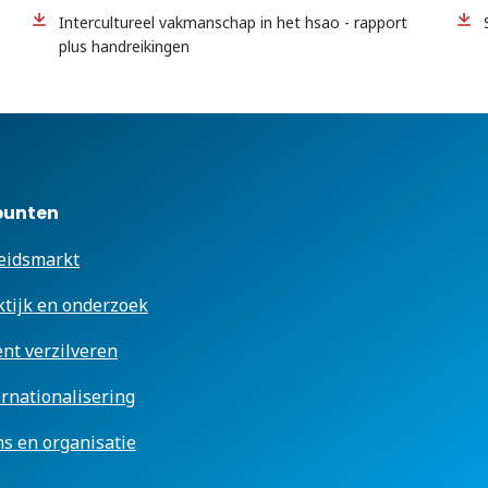
Intercultureel vakmanschap in het hsao - rapport
plus handreikingen
punten
eidsmarkt
ktijk en onderzoek
ent verzilveren
ernationalisering
s en organisatie