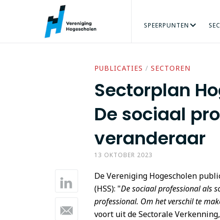
SPEERPUNTEN
SE
ARBEIDSMARKT
AGRO & FOOD
ORGANISATIE
ADRES
PERS
ONZE MENSEN
VRAAG
BÈTATECHNIEK
TALENT VERZILVEREN
VACATURES
ECONOMIE
PRAKTIJKGE
GEZO
PUBLICATIES
/
SECTOREN
Sectorplan Ho
De sociaal pro
veranderaar
13 OKTOBER 2023
De Vereniging Hogescholen public
(HSS): "
De sociaal professional als 
professional. Om het verschil te ma
voort uit de Sectorale Verkennin