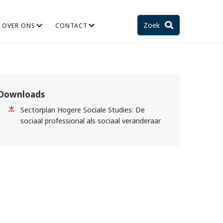
Zoek
OVER ONS
CONTACT
TIE
STELSEL EN TOEKOMST
Downloads
Sectorplan Hogere Sociale Studies: De
sociaal professional als sociaal veranderaar