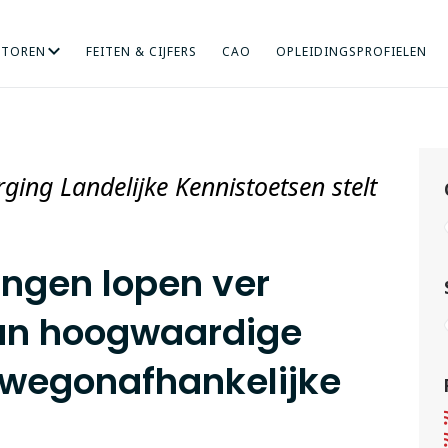
CTOREN
FEITEN & CIJFERS
CAO
OPLEIDINGSPROFIELEN
RICHT ONDERZOEK
NDHEIDSZORG
HOGERE SOCIALE STUDIES
INTERNATIONALISERING
KUNST
MENS EN ORGANISA
ONDERWIJS
ging Landelijke Kennistoetsen stelt
ingen lopen ver
un hoogwaardige
erwegonafhankelijke