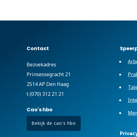
Contact
Speer
Arb
Bezoekadres
Prinsessegracht 21
Pra
2514 AP Den Haag
Tal
t (070) 312 21 21
Int
Cao's hbo
Men
Bekijk de cao's hbo
Privac