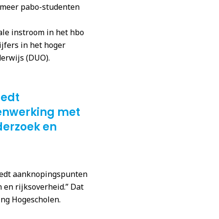
el meer pabo-studenten
le instroom in het hbo
cijfers in het hoger
erwijs (DUO).
iedt
enwerking met
erzoek en
iedt aanknopingspunten
en rijksoverheid.” Dat
ing Hogescholen.