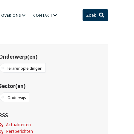
Zoek
OVER ONS
CONTACT
TIE
STELSEL EN TOEKOMST
Onderwerp(en)
lerarenopleidingen
Sector(en)
Onderwijs
RSS
Actualiteiten
Persberichten