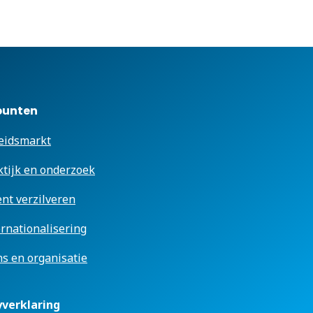
punten
eidsmarkt
ktijk en onderzoek
ent verzilveren
ernationalisering
s en organisatie
yverklaring