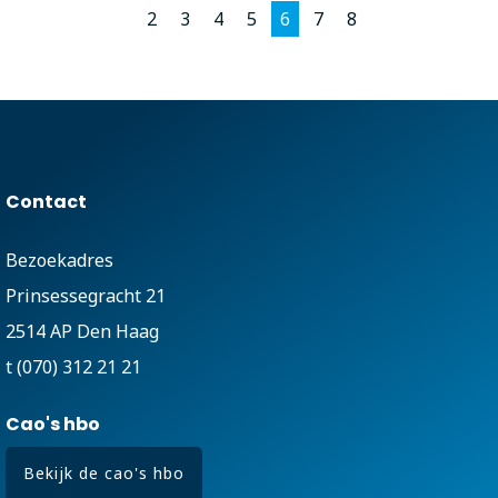
2
3
4
5
6
7
8
Contact
Bezoekadres
Prinsessegracht 21
2514 AP Den Haag
t (070) 312 21 21
Cao's hbo
Bekijk de cao's hbo