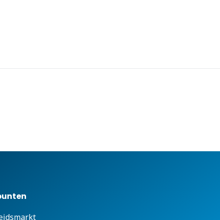
punten
eidsmarkt