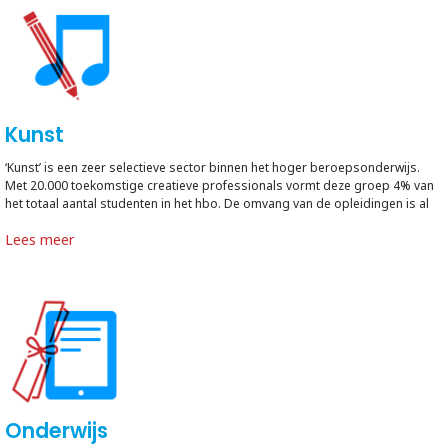
Kunst
‘Kunst’ is een zeer selectieve sector binnen het hoger beroepsonderwijs.
Met 20.000 toekomstige creatieve professionals vormt deze groep 4% van
het totaal aantal studenten in het hbo. De omvang van de opleidingen is al
jaren stabiel door bewust beleid bij met name de disciplines Muziek en
Lees meer
Beeldende Kunst. Dat blijft ook zo.
Onderwijs