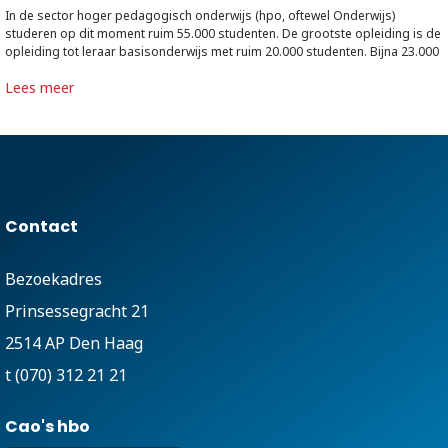
In de sector hoger pedagogisch onderwijs (hpo, oftewel Onderwijs)
studeren op dit moment ruim 55.000 studenten. De grootste opleiding is de
opleiding tot leraar basisonderwijs met ruim 20.000 studenten. Bijna 23.000
studenten volgen een van de tweedegraads lerarenopleidingen in een
Lees meer
specifiek vak om les te geven in het voortgezet onderwijs (vmbo,
onderbouw havo/vwo) of in het mbo of bve.
Contact
Bezoekadres
Prinsessegracht 21
2514 AP Den Haag
t (070) 312 21 21
Cao's hbo