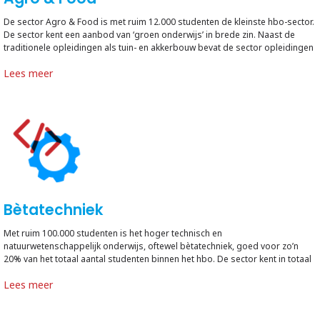
De sector Agro & Food is met ruim 12.000 studenten de kleinste hbo-sector.
De sector kent een aanbod van ‘groen onderwijs’ in brede zin. Naast de
traditionele opleidingen als tuin- en akkerbouw bevat de sector opleidingen
als Food design and innovation, milieukunde en land- en watermanagement.
Lees meer
Verspreid over Nederland verzorgen vier hogescholen (CAH Vilentum, HAS
Hogeschool, Hogeschool Inholland en Van Hall Larenstein) op verschillende
locaties het hoger agrarisch onderwijs.
Bètatechniek
Met ruim 100.000 studenten is het hoger technisch en
natuurwetenschappelijk onderwijs, oftewel bètatechniek, goed voor zo’n
20% van het totaal aantal studenten binnen het hbo. De sector kent in totaal
94 opleidingen hierbinnen bestaan 83 voltijd opleidingen, 56 deeltijd
Lees meer
opleidingen, 20 duale opleidingsvarianten, 38 associate degree-
opleidingen en 20 bekostigde masters. In totaal bieden 18 hogescholen
bekostigd bètatechnisch onderwijs aan.