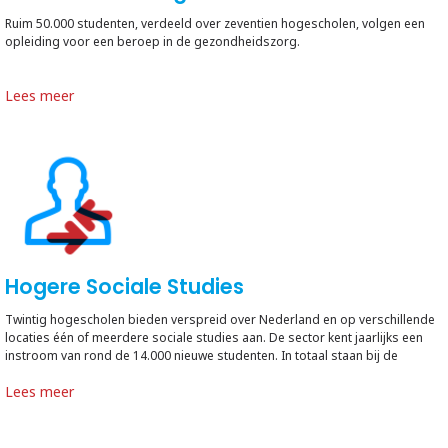
Ruim 50.000 studenten, verdeeld over zeventien hogescholen, volgen een
opleiding voor een beroep in de gezondheidszorg.
Lees meer
Hogere Sociale Studies
Twintig hogescholen bieden verspreid over Nederland en op verschillende
locaties één of meerdere sociale studies aan. De sector kent jaarlijks een
instroom van rond de 14.000 nieuwe studenten. In totaal staan bij de
opleidingen in deze sector rond de 53.000 studenten ingeschreven. De
Lees meer
opleidingen Hogere Sociale Studies (HSS) leveren jaarlijks zo'n 9.000
professionals af.